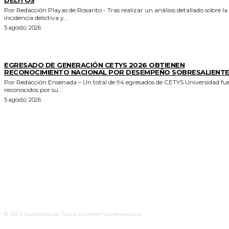
Por Redacción Playas de Rosarito.- Tras realizar un análisis detallado sobre la
incidencia delictiva y...
5 agosto, 2026
GENERALES
EGRESADO DE GENERACIÓN CETYS 2026 OBTIENEN
RECONOCIMIENTO NACIONAL POR DESEMPEÑO SOBRESALIENT
Por Redacción Ensenada.– Un total de 94 egresados de CETYS Universidad fu
reconocidos por su...
5 agosto, 2026
© 2024 RadaNoticias Todos los derechos reservados