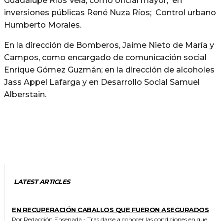
Guadalupe Ríos Vela, como oficial mayor; en
inversiones públicas René Nuza Ríos; Control urbano
Humberto Morales.
En la dirección de Bomberos, Jaime Nieto de María y
Campos, como encargado de comunicación social
Enrique Gómez Guzmán; en la dirección de alcoholes
Jass Appel Lafarga y en Desarrollo Social Samuel
Alberstain.
LATEST ARTICLES
GENERALES
EN RECUPERACIÓN CABALLOS QUE FUERON ASEGURADOS
Por Redacción Ensenada.- Tras darse a conocer las condiciones en que