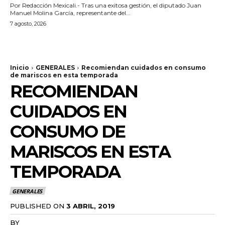
Por Redacción Mexicali.- Tras una exitosa gestión, el diputado Juan
Manuel Molina García, representante del...
7 agosto, 2026