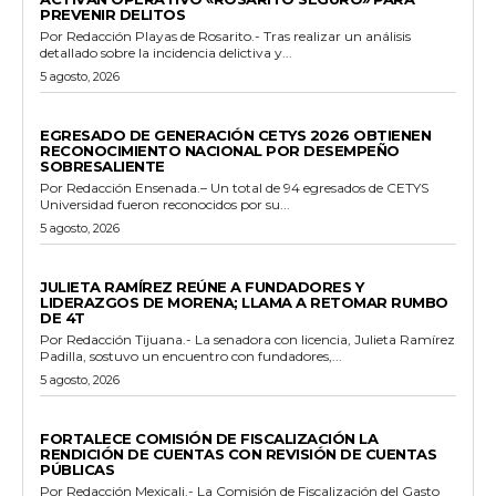
PREVENIR DELITOS
Por Redacción Playas de Rosarito.- Tras realizar un análisis
detallado sobre la incidencia delictiva y...
5 agosto, 2026
GENERALES
EGRESADO DE GENERACIÓN CETYS 2026 OBTIENEN
RECONOCIMIENTO NACIONAL POR DESEMPEÑO
SOBRESALIENTE
Por Redacción Ensenada.– Un total de 94 egresados de CETYS
Universidad fueron reconocidos por su...
5 agosto, 2026
GENERALES
JULIETA RAMÍREZ REÚNE A FUNDADORES Y
LIDERAZGOS DE MORENA; LLAMA A RETOMAR RUMBO
DE 4T
Por Redacción Tijuana.- La senadora con licencia, Julieta Ramírez
Padilla, sostuvo un encuentro con fundadores,...
5 agosto, 2026
ESTADO
FORTALECE COMISIÓN DE FISCALIZACIÓN LA
RENDICIÓN DE CUENTAS CON REVISIÓN DE CUENTAS
PÚBLICAS
Por Redacción Mexicali.- La Comisión de Fiscalización del Gasto