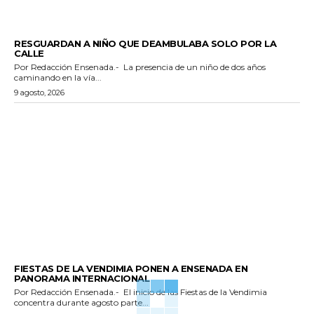
POLICIACA
RESGUARDAN A NIÑO QUE DEAMBULABA SOLO POR LA
CALLE
Por Redacción Ensenada.- La presencia de un niño de dos años
caminando en la vía...
9 agosto, 2026
GENERALES
FIESTAS DE LA VENDIMIA PONEN A ENSENADA EN
PANORAMA INTERNACIONAL
Por Redacción Ensenada.- El inicio de las Fiestas de la Vendimia
concentra durante agosto parte...