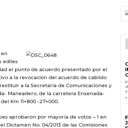
 en
G
s ediles
ad el punto de acuerdo presentado por el
tivo a la revocación del acuerdo de cabildo
Por 
restituir a la Secretaría de Comunicaciones y
d
c
da- Maneadero, de la carretera Ensenada-
7
r del Km 11+800 -27+000.
E
pes aprobaron por mayoría de votos – 1 en
-el Dictamen No. 04/2013 de las Comisiones