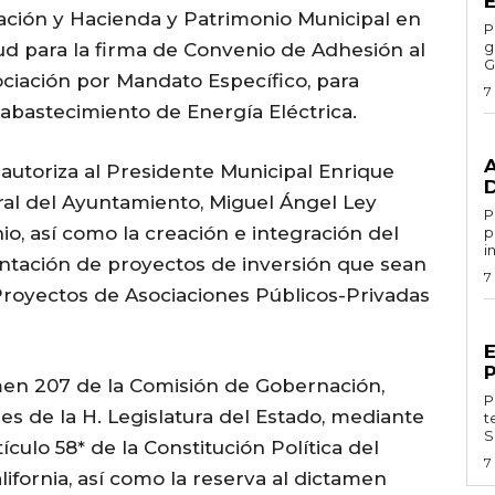
ación y Hacienda y Patrimonio Municipal en
Por 
g
citud para la firma de Convenio de Adhesión al
G
ciación por Mandato Específico, para
7
oabastecimiento de Energía Eléctrica.
G
autoriza al Presidente Municipal Enrique
ral del Ayuntamiento, Miguel Ángel Ley
Por 
io, así como la creación e integración del
p
i
ntación de proyectos de inversión que sean
7
Proyectos de Asociaciones Públicos-Privadas
G
men 207 de la Comisión de Gobernación,
Por
es de la H. Legislatura del Estado, mediante
t
S
ículo 58* de la Constitución Política del
7
ifornia, así como la reserva al dictamen