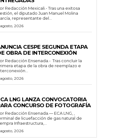
ENTREGADAS
Redacción Mexicali.- Tras una exitosa
estión, el diputado Juan Manuel Molina
arcía, representante del...
 agosto, 2026
ENERALES
ANUNCIA CESPE SEGUNDA ETAPA
DE OBRA DE INTERCONEXIÓN
Redacción Ensenada.- Tras concluir la
rimera etapa de la obra de reemplazo e
nterconexión...
 agosto, 2026
ENERALES
ECA LNG LANZA CONVOCATORIA
PARA CONCURSO DE FOTOGRAFÍA
 Redacción Ensenada.— ECA LNG, ,
erminal de licuefacción de gas natural de
empra Infraestructura,...
 agosto, 2026