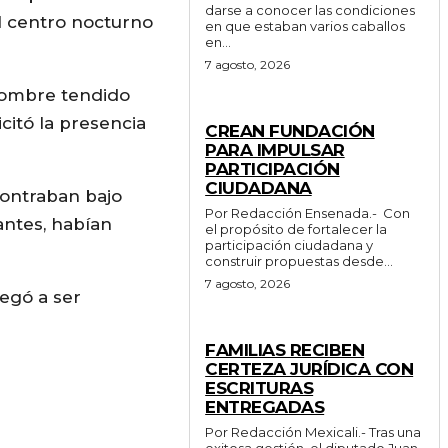
darse a conocer las condiciones
el centro nocturno
en que estaban varios caballos
en...
7 agosto, 2026
 hombre tendido
GENERALES
citó la presencia
CREAN FUNDACIÓN
PARA IMPULSAR
PARTICIPACIÓN
CIUDADANA
contraban bajo
Por Redacción Ensenada.- Con
antes, habían
el propósito de fortalecer la
participación ciudadana y
construir propuestas desde...
7 agosto, 2026
negó a ser
ESTADO
FAMILIAS RECIBEN
CERTEZA JURÍDICA CON
ESCRITURAS
ENTREGADAS
Por Redacción Mexicali.- Tras una
exitosa gestión, el diputado Juan