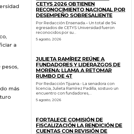
CETYS 2026 OBTIENEN
versidad
RECONOCIMIENTO NACIONAL POR
DESEMPEÑO SOBRESALIENTE
Por Redacción Ensenada.– Un total de 94
egresados de CETYS Universidad fueron
reconocidos por su...
co,
5 agosto, 2026
iciar a
GENERALES
JULIETA RAMÍREZ REÚNE A
FUNDADORES Y LIDERAZGOS DE
 pesos,
MORENA; LLAMA A RETOMAR
RUMBO DE 4T
Por Redacción Tijuana.- La senadora con
endo más
licencia, Julieta Ramírez Padilla, sostuvo un
encuentro con fundadores,...
uturo
5 agosto, 2026
ESTADO
FORTALECE COMISIÓN DE
FISCALIZACIÓN LA RENDICIÓN DE
CUENTAS CON REVISIÓN DE