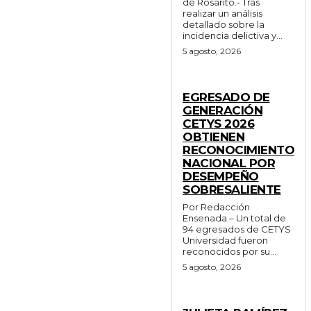
de Rosarito.- Tras
realizar un análisis
detallado sobre la
incidencia delictiva y...
5 agosto, 2026
GENERALES
EGRESADO DE
GENERACIÓN
CETYS 2026
OBTIENEN
RECONOCIMIENTO
NACIONAL POR
DESEMPEÑO
SOBRESALIENTE
Por Redacción
Ensenada.– Un total de
94 egresados de CETYS
Universidad fueron
reconocidos por su...
5 agosto, 2026
GENERALES