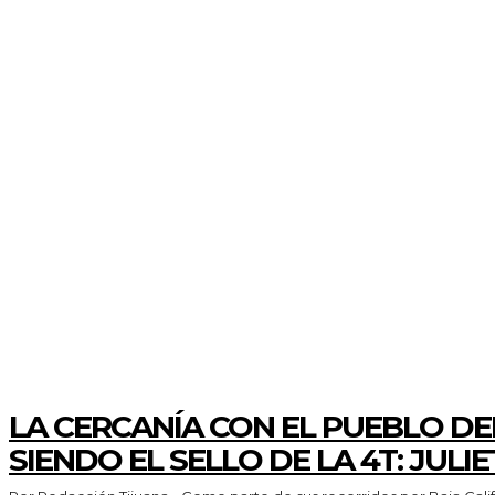
AYUNTAMIENTO
CIENCIA Y TECNOLOGÍA
CLIMA Y EL TIEMPO
DESDE EL FONDO
EDUCACION
ESPECTACULOS Y CULTURA
ESTADO
GENERALES
INFRAESTRUCTURA
LA ENTREVISTA
POLICIACA
POLITICA
PROBLEMAS SOCIALES
SALUD
SALUD Y BELLEZA
TURISMO Y GASTRONOMÍA
GENERALES
LA CERCANÍA CON EL PUEBLO DE
SIENDO EL SELLO DE LA 4T: JULI