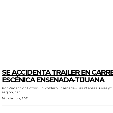
CLIMA Y EL TIEMPO
SE ACCIDENTA TRAILER EN CARR
ESCÉNICA ENSENADA-TIJUANA
Por Redacción Fotos Suri Roblero Ensenada.- Las intensas lluvias y fuertes vientos en la
región, han...
14 diciembre, 2021