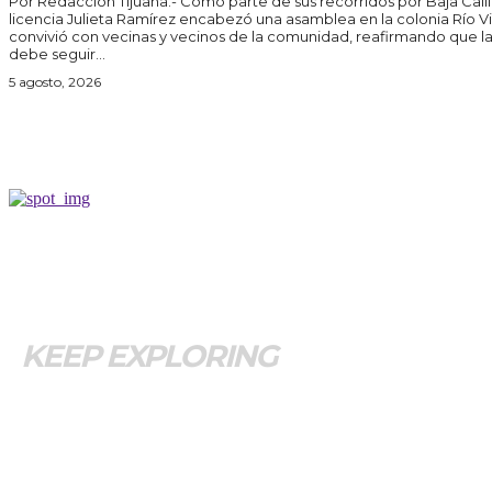
Por Redacción Tijuana.- Como parte de sus recorridos por Baja California, la senadora con
licencia Julieta Ramírez encabezó una asamblea en la colonia Río Vi
convivió con vecinas y vecinos de la comunidad, reafirmando que l
debe seguir...
5 agosto, 2026
KEEP EXPLORING