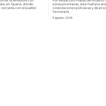
Por Redacción Playas de Rosarito.- Tras realizar un análisis detallado sobre la incidencia delictiva y
sta, en Tijuana, donde
zonas prioritarias, está mañana arr
a cercanía con el pueblo
corporaciones policiacas y de procu
Secretaría...
5 agosto, 2026