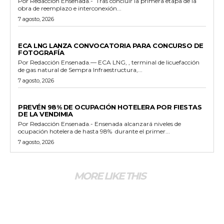
Por Redacción Ensenada.- Tras concluir la primera etapa de la
obra de reemplazo e interconexión...
7 agosto, 2026
GENERALES
ECA LNG LANZA CONVOCATORIA PARA CONCURSO DE
FOTOGRAFÍA
Por Redacción Ensenada.— ECA LNG, , terminal de licuefacción
de gas natural de Sempra Infraestructura,...
7 agosto, 2026
GENERALES
PREVÉN 98% DE OCUPACIÓN HOTELERA POR FIESTAS
DE LA VENDIMIA
Por Redacción Ensenada.- Ensenada alcanzará niveles de
ocupación hotelera de hasta 98% durante el primer...
7 agosto, 2026
MORE LIKE THIS