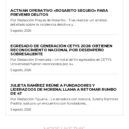
GENERALES
ACTIVAN OPERATIVO «ROSARITO SEGURO» PARA
PREVENIR DELITOS
Por Redacción Playas de Rosarito.- Tras realizar un análisis
detallado sobre la incidencia delictiva y...
5 agosto, 2026
GENERALES
EGRESADO DE GENERACIÓN CETYS 2026 OBTIENEN
RECONOCIMIENTO NACIONAL POR DESEMPEÑO
SOBRESALIENTE
Por Redacción Ensenada.– Un total de 94 egresados de CETYS
Universidad fueron reconocidos por su...
5 agosto, 2026
GENERALES
JULIETA RAMÍREZ REÚNE A FUNDADORES Y
LIDERAZGOS DE MORENA; LLAMA A RETOMAR RUMBO
DE 4T
Por Redacción Tijuana.- La senadora con licencia, Julieta Ramírez
Padilla, sostuvo un encuentro con fundadores,...
5 agosto, 2026
MORE LIKE THIS