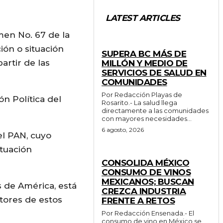
LATEST ARTICLES
men No. 67 de la
ESTADO
ión o situación
SUPERA BC MÁS DE
artir de las
MILLÓN Y MEDIO DE
SERVICIOS DE SALUD EN
COMUNIDADES
Por Redacción Playas de
ón Política del
Rosarito.- La salud llega
directamente a las comunidades
con mayores necesidades...
6 agosto, 2026
el PAN, cuyo
ituación
GENERALES
CONSOLIDA MÉXICO
CONSUMO DE VINOS
MEXICANOS; BUSCAN
s de América, está
CREZCA INDUSTRIA
tores de estos
FRENTE A RETOS
Por Redacción Ensenada.- El
consumo de vino en México se