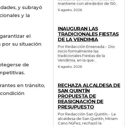
mantiene con alrededor de 150...
idades, y subrayó
6 agosto, 2026
ionales y la
GENERALES
INAUGURAN LAS
TRADICIONALES FIESTAS
garantizar el
DE LA VENDIMIA
 por su situación
Por Redacción Ensenada.- Dio
inicio formalmente las
tradicionales Fiestas de la
Vendimia, en la que...
rotegerse de
6 agosto, 2026
petitivas.
GENERALES
rantes en tránsito,
RECHAZA ALCALDESA DE
SAN QUINTÍN
 condición
PROPUESTA DE
REASIGNACIÓN DE
PRESUPUESTO
Por Redacción San Quintín.- La
alcaldesa de San Quintín, Miriam
Cano Núñez, rechazó la