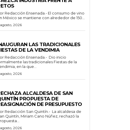
CREZCA INDUSTRIA FRENTE A
RETOS
Redacción Ensenada.- El consumo de vino
n México se mantiene con alrededor de 150...
 agosto, 2026
ENERALES
INAUGURAN LAS TRADICIONALES
IESTAS DE LA VENDIMIA
 Redacción Ensenada.- Dio inicio
ormalmente las tradicionales Fiestas de la
endimia, en la que...
 agosto, 2026
ENERALES
RECHAZA ALCALDESA DE SAN
QUINTÍN PROPUESTA DE
REASIGNACIÓN DE PRESUPUESTO
Redacción San Quintín.- La alcaldesa de
an Quintín, Miriam Cano Núñez, rechazó la
ropuesta...
 agosto, 2026