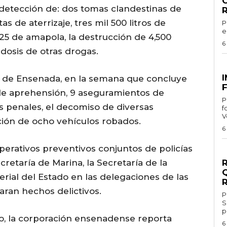
la detección de: dos tomas clandestinas de
s de aterrizaje, tres mil 500 litros de
Por 
e
 25 de amapola, la destrucción de 4,500
6
dosis de otras drogas.
G
al de Ensenada, en la semana que concluye
F
de aprehensión, 9 aseguramientos de
Por
s penales, el decomiso de diversas
f
V
ción de ocho vehículos robados.
6
perativos preventivos conjuntos de policías
G
retaría de Marina, la Secretaría de la
terial del Estado en las delegaciones de las
aran hechos delictivos.
Por 
S
p
to, la corporación ensenadense reporta
6