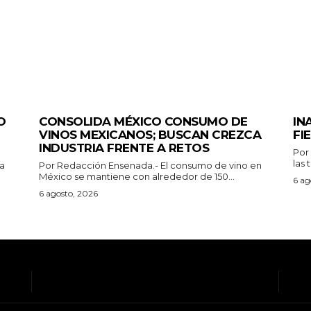
GENERALES
GEN
O
CONSOLIDA MÉXICO CONSUMO DE
IN
VINOS MEXICANOS; BUSCAN CREZCA
FI
INDUSTRIA FRENTE A RETOS
Por Redacció
las 
Por Redacción Ensenada.- El consumo de vino en
México se mantiene con alrededor de 150...
6 ag
6 agosto, 2026