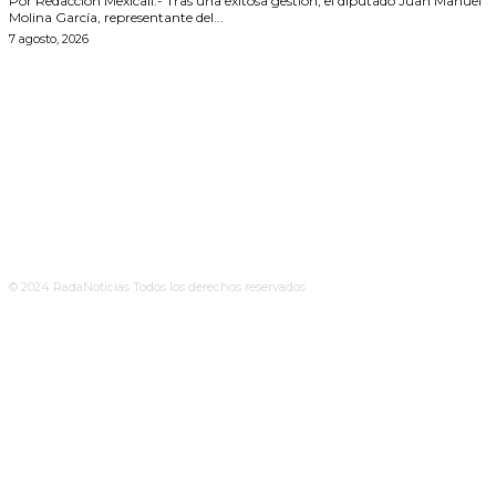
Por Redacción Mexicali.- Tras una exitosa gestión, el diputado Juan Manuel
Molina García, representante del...
7 agosto, 2026
© 2024 RadaNoticias Todos los derechos reservados