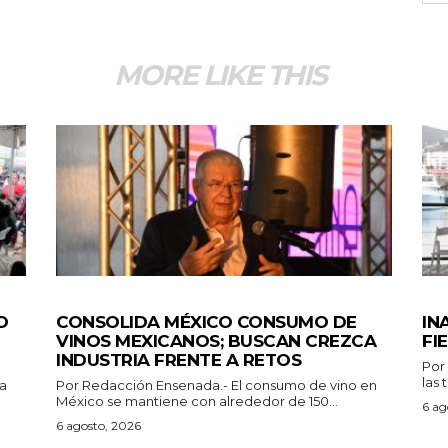
MORE LIKE THIS
GENERALES
GEN
O
CONSOLIDA MÉXICO CONSUMO DE
IN
VINOS MEXICANOS; BUSCAN CREZCA
FI
INDUSTRIA FRENTE A RETOS
Por Redacció
las 
Por Redacción Ensenada.- El consumo de vino en
México se mantiene con alrededor de 150...
6 ag
6 agosto, 2026