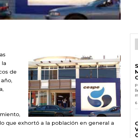
as
E
 la
icos de
 año,
Por 
a,
l
m
6
amiento,
G
o que exhortó a la población en general a