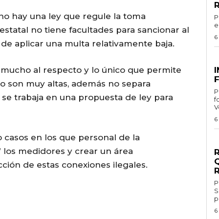
no hay una ley que regule la toma
Por 
e
estatal no tiene facultades para sancionar al
6
d de aplicar una multa relativamente baja.
G
 mucho al respecto y lo único que permite
F
no son muy altas, además no separa
Por
se trabaja en una propuesta de ley para
f
V
6
 casos en los que personal de la
G
 los medidores y crear un área
ción de estas conexiones ilegales.
Por 
S
p
6