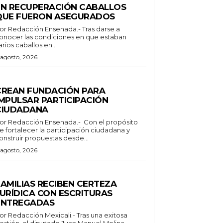
EN RECUPERACIÓN CABALLOS
QUE FUERON ASEGURADOS
 Redacción Ensenada.- Tras darse a
onocer las condiciones en que estaban
arios caballos en...
 agosto, 2026
ENERALES
CREAN FUNDACIÓN PARA
IMPULSAR PARTICIPACIÓN
CIUDADANA
Redacción Ensenada.- Con el propósito
e fortalecer la participación ciudadana y
onstruir propuestas desde...
 agosto, 2026
STADO
FAMILIAS RECIBEN CERTEZA
JURÍDICA CON ESCRITURAS
ENTREGADAS
Redacción Mexicali.- Tras una exitosa
estión, el diputado Juan Manuel Molina