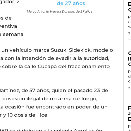
rgador, 2
Marco Antonio Herrera Dorame, de 27 años
Por
es de
c
ventiva
v
e semana.
7
G
e un vehículo marca Suzuki Sidekick, modelo
 con la intención de evadir a la autoridad,
o sobre la calle Cucapá del fraccionamiento
Por 
d
c
7
artínez, de 57 años, quien el pasado 23 de
 posesión ilegal de un arma de fuego,
E
ta ocasión fue encontrado en poder de un
 y 10 dosis de ¨ice.
Por 
EP se dirigieron a la colonia Ampliación
g