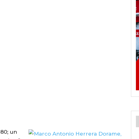
380; un
G