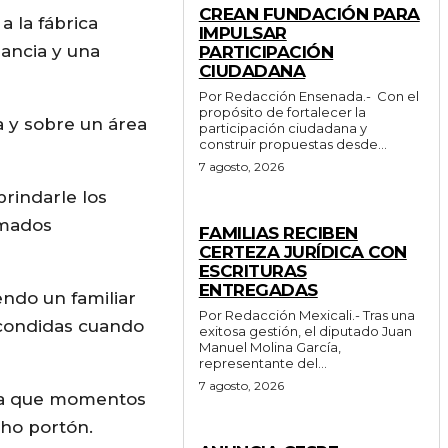
CREAN FUNDACIÓN PARA
a la fábrica
IMPULSAR
lancia y una
PARTICIPACIÓN
CIUDADANA
Por Redacción Ensenada.- Con el
propósito de fortalecer la
a y sobre un área
participación ciudadana y
construir propuestas desde...
7 agosto, 2026
rindarle los
ESTADO
rmados
FAMILIAS RECIBEN
CERTEZA JURÍDICA CON
ESCRITURAS
ENTREGADAS
endo un familiar
Por Redacción Mexicali.- Tras una
escondidas cuando
exitosa gestión, el diputado Juan
Manuel Molina García,
representante del...
7 agosto, 2026
n la que momentos
cho portón.
GENERALES