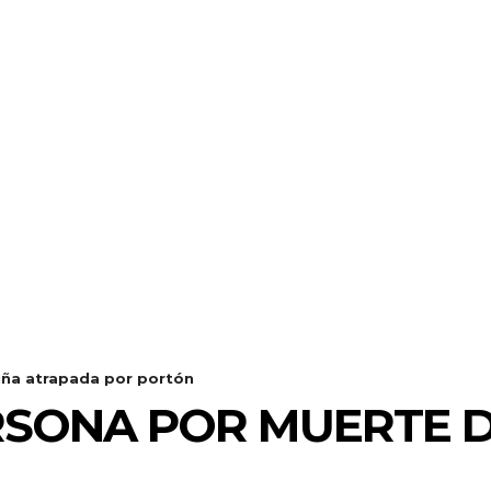
iña atrapada por portón
RSONA POR MUERTE 