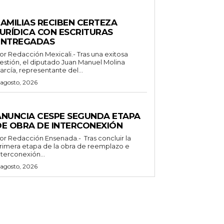
STADO
FAMILIAS RECIBEN CERTEZA
JURÍDICA CON ESCRITURAS
ENTREGADAS
Redacción Mexicali.- Tras una exitosa
estión, el diputado Juan Manuel Molina
arcía, representante del...
 agosto, 2026
ENERALES
ANUNCIA CESPE SEGUNDA ETAPA
DE OBRA DE INTERCONEXIÓN
Redacción Ensenada.- Tras concluir la
rimera etapa de la obra de reemplazo e
nterconexión...
 agosto, 2026