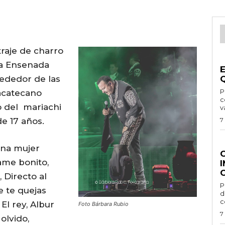
raje de charro
G
 a Ensenada
rededor de las
Por
zacatecano
c
 del mariachi
v
e 17 años.
7
G
una mujer
ame bonito,
 Directo al
Por 
 te quejas
d
c
 El rey, Albur
Foto Bárbara Rubio
7
olvido,