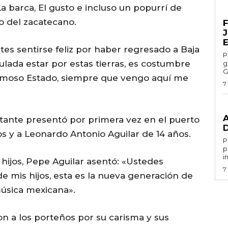
a barca, El gusto e incluso un popurrí de
E
o del zacatecano.
tes sentirse feliz por haber regresado a Baja
Por 
hulada estar por estas tierras, es costumbre
g
G
 hermoso Estado, siempre que vengo aquí me
7
G
antante presentó por primera vez en el puerto
ños y a Leonardo Antonio Aguilar de 14 años.
Por 
p
i
s hijos, Pepe Aguilar asentó: «Ustedes
7
de mis hijos, esta es la nueva generación de
música mexicana».
n a los porteños por su carisma y sus