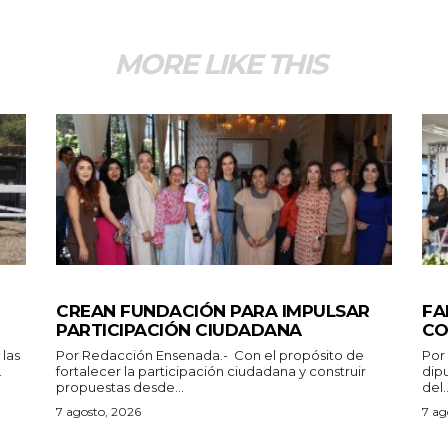
MORE LIKE THIS
GENERALES
ES
CREAN FUNDACIÓN PARA IMPULSAR
FA
PARTICIPACIÓN CIUDADANA
CO
Por Redacción Ensenada.- Con el propósito de
Por Redacción
.
fortalecer la participación ciudadana y construir
dip
propuestas desde...
del..
7 agosto, 2026
7 ag