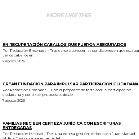
MORE LIKE THIS
GENERALES
EN RECUPERACIÓN CABALLOS QUE FUERON ASEGURADOS
Por Redacción Ensenada.- Tras darse a conocer las condiciones en que estaban
varios caballos en...
7 agosto, 2026
GENERALES
CREAN FUNDACIÓN PARA IMPULSAR PARTICIPACIÓN CIUDADANA
Por Redacción Ensenada.- Con el propósito de fortalecer la participación
ciudadana y construir propuestas desde...
7 agosto, 2026
ESTADO
FAMILIAS RECIBEN CERTEZA JURÍDICA CON ESCRITURAS
ENTREGADAS
Por Redacción Mexicali.- Tras una exitosa gestión, el diputado Juan Manuel
Molina García, representante del...