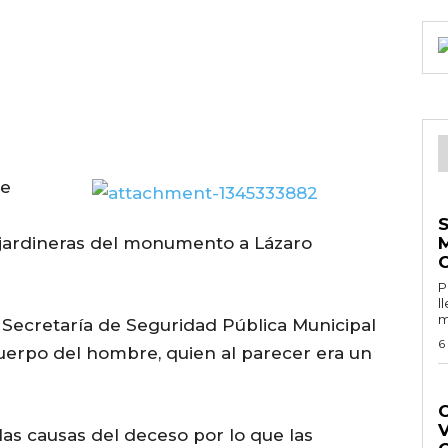
se
E
 jardineras del monumento a Lázaro
Por 
l
m
a Secretaría de Seguridad Pública Municipal
6
uerpo del hombre, quien al parecer era un
G
s causas del deceso por lo que las