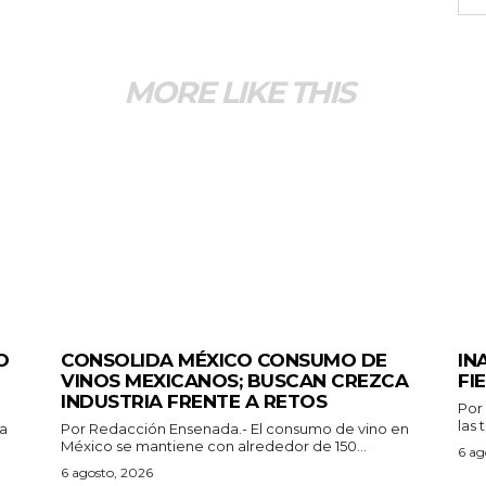
MORE LIKE THIS
GENERALES
GEN
O
CONSOLIDA MÉXICO CONSUMO DE
IN
VINOS MEXICANOS; BUSCAN CREZCA
FI
INDUSTRIA FRENTE A RETOS
Por Redacció
las 
Por Redacción Ensenada.- El consumo de vino en
México se mantiene con alrededor de 150...
6 ag
6 agosto, 2026