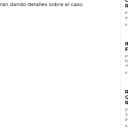
rán dando detalles sobre el caso.
Por 
e
6
G
F
Por
f
V
6
G
Por 
S
p
6