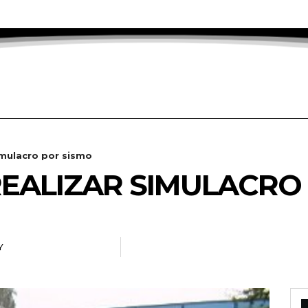
imulacro por sismo
EALIZAR SIMULACRO
Y
RADANOTICIAS.INFO