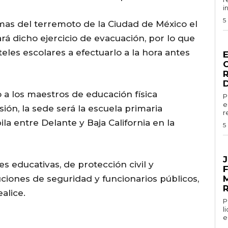
i
5
imas del terremoto de la Ciudad de México el
ará dicho ejercicio de evacuación, por lo que
G
teles escolares a efectuarlo a la hora antes
do a los maestros de educación física
P
e
sión, la sede será la escuela primaria
r
la entre Delante y Baja California en la
5
G
J
es educativas, de protección civil y
ciones de seguridad y funcionarios públicos,
alice.
Por
l
e