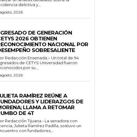
ncidencia delictiva y...
 agosto, 2026
ENERALES
EGRESADO DE GENERACIÓN
CETYS 2026 OBTIENEN
RECONOCIMIENTO NACIONAL POR
DESEMPEÑO SOBRESALIENTE
or Redacción Ensenada.– Un total de 94
gresados de CETYS Universidad fueron
econocidos por su...
 agosto, 2026
ENERALES
ULIETA RAMÍREZ REÚNE A
FUNDADORES Y LIDERAZGOS DE
MORENA; LLAMA A RETOMAR
RUMBO DE 4T
 Redacción Tijuana.- La senadora con
icencia, Julieta Ramírez Padilla, sostuvo un
ncuentro con fundadores,...