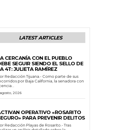
LATEST ARTICLES
ENERALES
LA CERCANÍA CON EL PUEBLO
EBE SEGUIR SIENDO EL SELLO DE
A 4T: JULIETA RAMÍREZ
Redacción Tijuana.- Como parte de sus
ecorridos por Baja California, la senadora con
icencia...
 agosto, 2026
ENERALES
ACTIVAN OPERATIVO «ROSARITO
SEGURO» PARA PREVENIR DELITOS
 Redacción Playas de Rosarito.- Tras
ealizar un análisis detallado sobre la