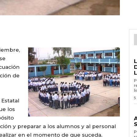
tiembre,
G
se
acuación
D
L
cción de
Por 
r
l
5
Estatal
ue los
G
pósito
ción y preparar a los alumnos y al personal
Por
realizar en el momento de que suceda.
r