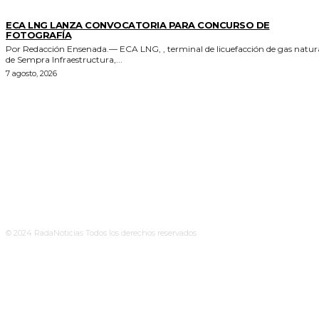
GENERALES
ECA LNG LANZA CONVOCATORIA PARA CONCURSO DE
FOTOGRAFÍA
Por Redacción Ensenada.— ECA LNG, , terminal de licuefacción de gas natural
de Sempra Infraestructura,...
7 agosto, 2026
© 2024 RadaNoticias Todos los derechos reservados