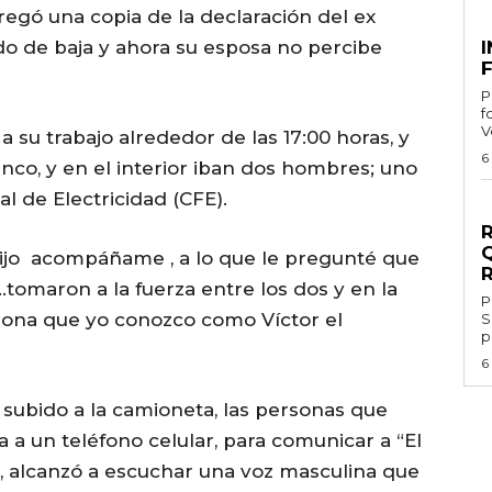
egó una copia de la declaración del ex
G
o de baja y ahora su esposa no percibe
F
Por
f
V
 a su trabajo alrededor de las 17:00 horas, y
6
anco, y en el interior iban dos hombres; uno
l de Electricidad (CFE).
G
dijo acompáñame , a lo que le pregunté que
tomaron a la fuerza entre los dos y en la
Por 
rsona que yo conozco como Víctor el
S
p
6
 subido a la camioneta, las personas que
a a un teléfono celular, para comunicar a “El
 alcanzó a escuchar una voz masculina que