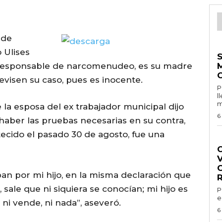
 de
E
 Ulises
 responsable de narcomenudeo, es su madre
evisen su caso, pues es inocente.
Por 
l
m
a esposa del ex trabajador municipal dijo
6
 haber las pruebas necesarias en su contra,
ecido el pasado 30 de agosto, fue una
G
ban por mi hijo, en la misma declaración que
 sale que ni siquiera se conocían; mi hijo es
Por 
e
 ni vende, ni nada”, aseveró.
6