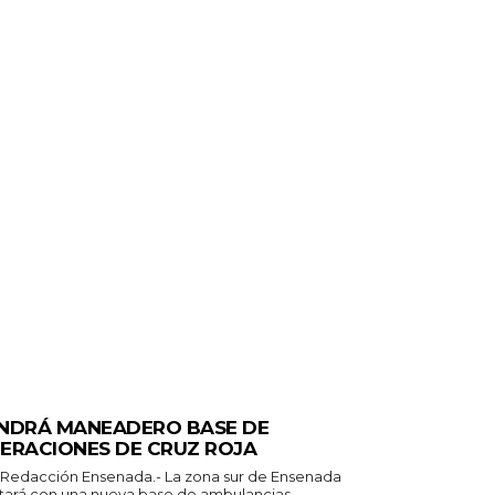
ERALES
NDRÁ MANEADERO BASE DE
ERACIONES DE CRUZ ROJA
n Ensenada.- La zona sur de Ensenada
tará con una nueva base de ambulancias...