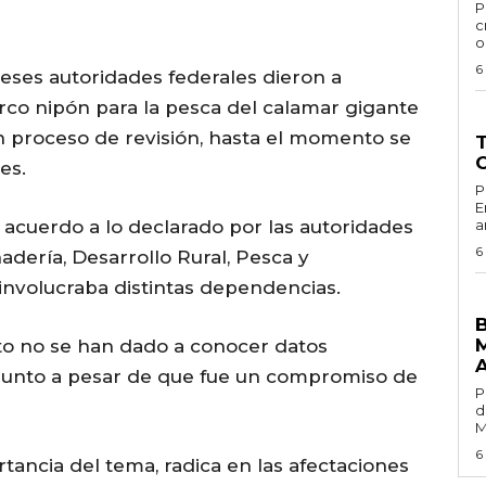
Por
c
o
6
ses autoridades federales dieron a
rco nipón para la pesca del calamar gigante
G
un proceso de revisión, hasta el momento se
es.
Por
E
e acuerdo a lo declarado por las autoridades
a
6
nadería, Desarrollo Rural, Pesca y
 involucraba distintas dependencias.
G
to no se han dado a conocer datos
sunto a pesar de que fue un compromiso de
Por 
d
M
6
tancia del tema, radica en las afectaciones