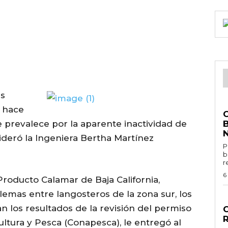
es
G
e hace
 prevalece por la aparente inactividad de
ideró la Ingeniera Bertha Martínez
P
b
r
6
roducto Calamar de Baja California,
mas entre langosteros de la zona sur, los
G
 los resultados de la revisión del permiso
ltura y Pesca (Conapesca), le entregó al