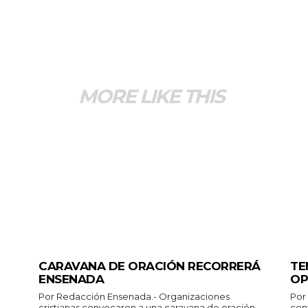
MORE LIKE THIS
GENERALES
GEN
CARAVANA DE ORACIÓN RECORRERÁ
TE
ENSENADA
OP
Por Redacción Ensenada.- Organizaciones
Por Redacció
cristianas convocaron a una caravana de oración
con