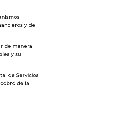
ganismos
nancieros y de
var de manera
bles y su
al de Servicios
 cobro de la