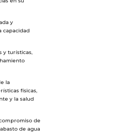
ias en su
rada y
la capacidad
y turísticas,
echamiento
e la
sticas físicas,
te y la salud
l compromiso de
 abasto de agua