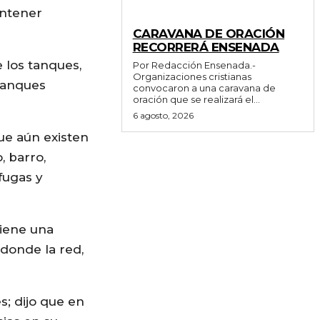
antener
GENERALES
CARAVANA DE ORACIÓN
RECORRERÁ ENSENADA
e los tanques,
Por Redacción Ensenada.-
Organizaciones cristianas
tanques
convocaron a una caravana de
oración que se realizará el...
6 agosto, 2026
ue aún existen
, barro,
fugas y
tiene una
 donde la red,
s; dijo que en