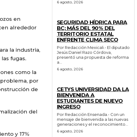
6 agosto, 2026
ESTADO
pozos en
SEGURIDAD HÍDRICA PARA
ecen alrededor
BC; MÁS DEL 90% DEL
TERRITORIO ESTATAL
ENFRENTE CLIMA SECO
Por Redacción Mexicali.- El diputado
ra la industria,
Jesús Daniel Razo Córdova,
presentó una propuesta de reforma
las fugas.
a...
6 agosto, 2026
ciones como la
l problema, por
GENERALES
onstrucción de
CETYS UNIVERSIDAD DA LA
BIENVENIDA A
ESTUDIANTES DE NUEVO
INGRESO
malización del
Por Redacción Ensenada.- Con un
mensaje de bienvenida a las nuevas
generaciones y el reconocimiento...
6 agosto, 2026
iento y 17%