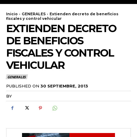
Inicio
GENERALES
Extienden decreto de beneficios
fiscales y control vehicular
EXTIENDEN DECRETO
DE BENEFICIOS
FISCALES Y CONTROL
VEHICULAR
GENERALES
PUBLISHED ON
30 SEPTIEMBRE, 2013
BY
RADANOTICIAS.INFO