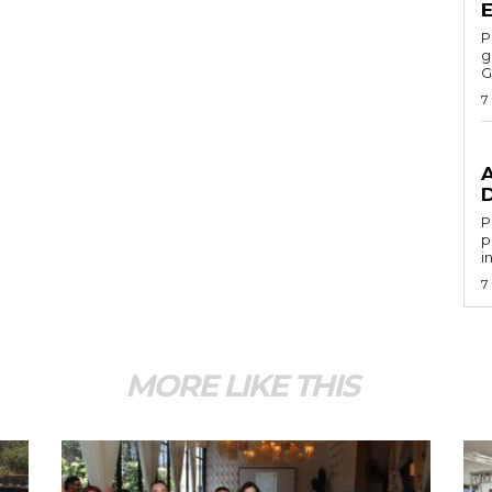
Por 
g
G
7
G
Por 
p
i
7
MORE LIKE THIS