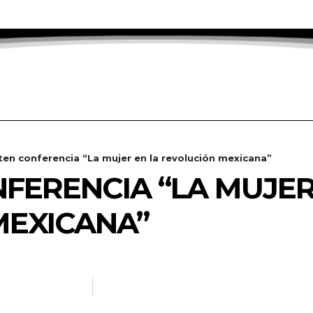
en conferencia “La mujer en la revolución mexicana”
FERENCIA “LA MUJER
MEXICANA”
ANOTICIAS.INFO