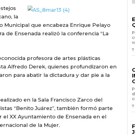
stejos
G
ano, la
no Municipal que encabeza Enrique Pelayo
Por
ura de Ensenada realizó la conferencia “La
c
v
7
econocida profesora de artes plásticas
G
ista Alfredo Derek, quienes profundizaron en
ron para abatir la dictadura y dar pie a la
Por 
d
c
ealizado en la Sala Francisco Zarco del
7
distas “Benito Juárez”, también formó parte
r el XX Ayuntamiento de Ensenada en el
E
ernacional de la Mujer.