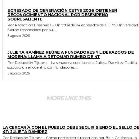
GENERALES
EGRESADO DE GENERACIÓN CETYS 2026 OBTIENEN
RECONOCIMIENTO NACIONAL POR DESEMPEÑO
SOBRESALIENTE
Por Redacción Ensenada.– Un total de 94 egresados de CETYS Universidad
fueron reconocidos por su...
5 agosto, 2026
GENERALES
JULIETA RAMÍREZ REÚNE A FUNDADORES Y LIDERAZGOS DE
MORENA; LLAMA A RETOMAR RUMBO DE 4T
Por Redacción Tijuana.- La senadora con licencia, Julieta Ramírez Padilla,
sostuvo un encuentro con fundadores,...
5 agosto, 2026
MORE LIKE THIS
GENERALES
LA CERCANÍA CON EL PUEBLO DEBE SEGUIR SIENDO EL SELLO DE
4T: JULIETA RAMÍREZ
Por Redacción Tijuana.- Como parte de sus recorridos por Baja California, la