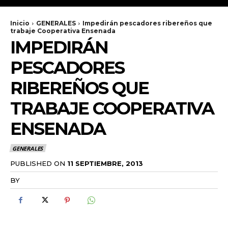
Inicio
GENERALES
Impedirán pescadores ribereños que
trabaje Cooperativa Ensenada
IMPEDIRÁN
PESCADORES
RIBEREÑOS QUE
TRABAJE COOPERATIVA
ENSENADA
GENERALES
PUBLISHED ON
11 SEPTIEMBRE, 2013
BY
RADANOTICIAS.INFO