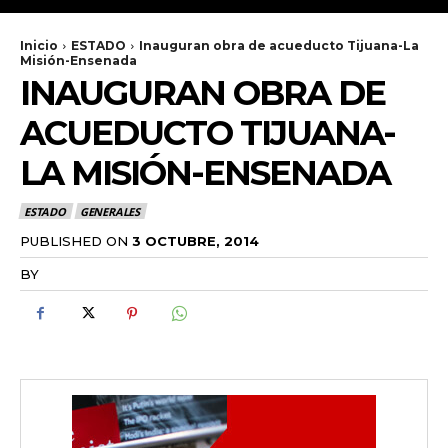
Inicio
ESTADO
Inauguran obra de acueducto Tijuana-La
Misión-Ensenada
INAUGURAN OBRA DE
ACUEDUCTO TIJUANA-
LA MISIÓN-ENSENADA
ESTADO
GENERALES
PUBLISHED ON
3 OCTUBRE, 2014
BY
RADANOTICIAS.INFO