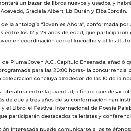
montará un bazar de libros nuevos y usados, y habrá
evedo, Graciela Albert, Liz Durán y Elba Jordán.
 de la antología “Joven es Ahora”, conformada por 
es entre los 12 y 29 años de edad, que participaron
en en coordinación con el Imcudhe y el Instituto 
 de Pluma Joven A.C., Capítulo Ensenada, añadió qu
 programada para las 20:00 horas- la concurrencia 
 celebración concluya alrededor de las 10 de la no
 literatura entre la juventud, a fin de que desarrol
ás de que a tres años de su conformación han inst
n y el Libro, el Festival Internacional de Poesía Pal
ue participarán destacados talleristas y conferenci
ión interesada puede comunicarse a los teléfonos: 