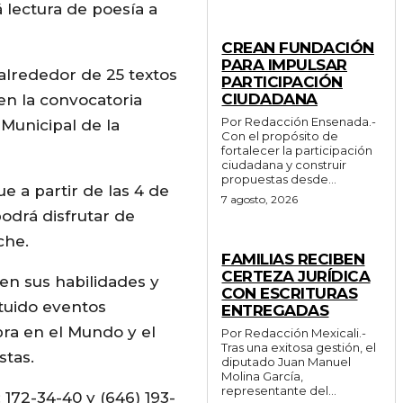
 lectura de poesía a
GENERALES
CREAN FUNDACIÓN
PARA IMPULSAR
alrededor de 25 textos
PARTICIPACIÓN
CIUDADANA
 en la convocatoria
Por Redacción Ensenada.-
Municipal de la
Con el propósito de
fortalecer la participación
ciudadana y construir
propuestas desde...
e a partir de las 4 de
7 agosto, 2026
podrá disfrutar de
che.
ESTADO
FAMILIAS RECIBEN
CERTEZA JURÍDICA
len sus habilidades y
CON ESCRITURAS
ituido eventos
ENTREGADAS
abra en el Mundo y el
Por Redacción Mexicali.-
Tras una exitosa gestión, el
stas.
diputado Juan Manuel
Molina García,
representante del...
172-34-40 y (646) 193-