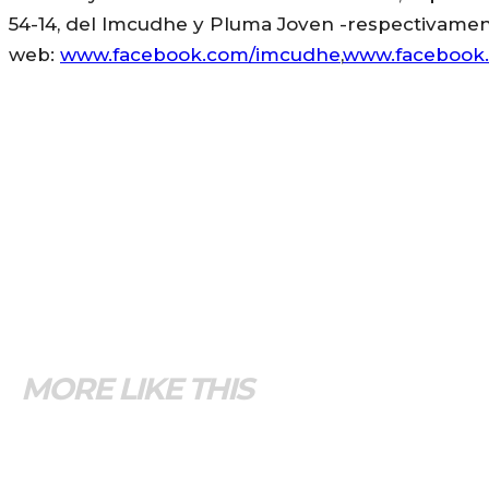
54-14, del Imcudhe y Pluma Joven -respectivamente-
web:
www.facebook.com/imcudhe
,
www.facebook
MORE LIKE THIS