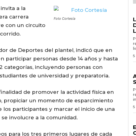
nvita a la
G
ra carrera
Foto Cortesía
re con un circuito
D
L
corrido.
Por 
r
l
or de Deportes del plantel, indicó que en
5
en participar personas desde 14 años y hasta
12 categorías, incluyendo personas con
G
studiantes de universidad y preparatoria.
Por
inalidad de promover la actividad física en
r
i
o, propiciar un momento de esparcimiento
5
los participantes y marcar el inicio de una
 se involucre a la comunidad.
G
os para los tres primeros lugares de cada