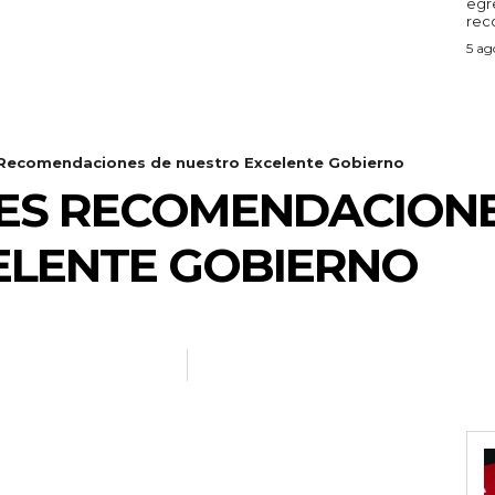
egr
reco
5 ag