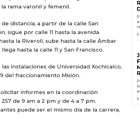
 la rama varonil y femenil.
P
e
e distancia, a partir de la calle San
r
, sigue por calle 11 hasta la avenida
5
 hasta la Riveroll, sube hasta la calle Ámbar
llega hasta la calle 11 y San Francisco.
G
J
de las instalaciones de Universidad Xochicalco,
39 del fraccionamiento Misión.
Por
l
e
licitar informes en la coordinación
5
. 257 de 9 am a 2 pm y de 4 a 7 pm.
pantes puede ser el mismo día de la carrera,