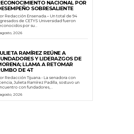
RECONOCIMIENTO NACIONAL POR
DESEMPEÑO SOBRESALIENTE
or Redacción Ensenada.– Un total de 94
gresados de CETYS Universidad fueron
econocidos por su...
 agosto, 2026
ENERALES
ULIETA RAMÍREZ REÚNE A
FUNDADORES Y LIDERAZGOS DE
MORENA; LLAMA A RETOMAR
RUMBO DE 4T
 Redacción Tijuana.- La senadora con
icencia, Julieta Ramírez Padilla, sostuvo un
ncuentro con fundadores,...
 agosto, 2026