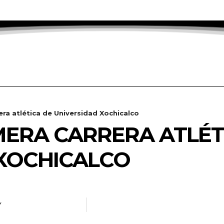
rera atlética de Universidad Xochicalco
IMERA CARRERA ATLÉT
 XOCHICALCO
Y
RADANOTICIAS.INFO