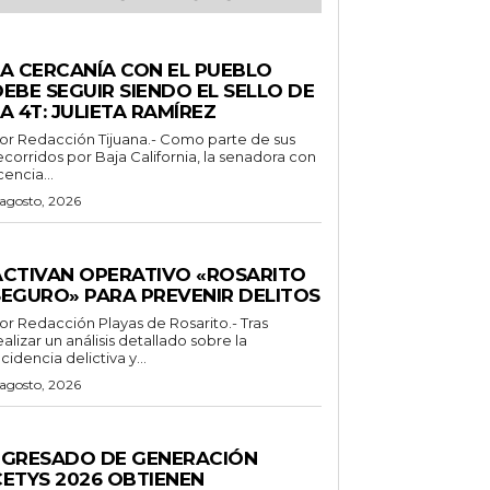
ENERALES
LA CERCANÍA CON EL PUEBLO
EBE SEGUIR SIENDO EL SELLO DE
A 4T: JULIETA RAMÍREZ
Redacción Tijuana.- Como parte de sus
ecorridos por Baja California, la senadora con
icencia...
 agosto, 2026
ENERALES
ACTIVAN OPERATIVO «ROSARITO
SEGURO» PARA PREVENIR DELITOS
 Redacción Playas de Rosarito.- Tras
ealizar un análisis detallado sobre la
ncidencia delictiva y...
 agosto, 2026
ENERALES
EGRESADO DE GENERACIÓN
CETYS 2026 OBTIENEN