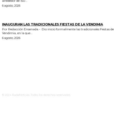
alrededor de 150...
6 agosto, 2026
GENERALES
INAUGURAN LAS TRADICIONALES FIESTAS DE LA VENDIMIA
Por Redacción Ensenada.- Dio inicio formalmente las tradicionales Fiestas de la
Vendimia, en la que...
6 agosto, 2026
© 2024 RadaNoticias Todos los derechos reservados