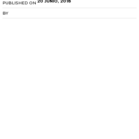
20 JUNIO, 2018
PUBLISHED ON
BY
RADANOTICIAS.INFO