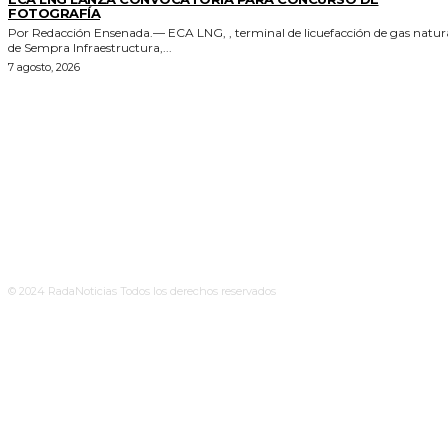
FOTOGRAFÍA
Por Redacción Ensenada.— ECA LNG, , terminal de licuefacción de gas natural
de Sempra Infraestructura,...
7 agosto, 2026
© 2024 RadaNoticias Todos los derechos reservados