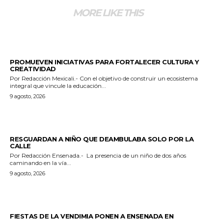
MORE LIKE THIS
ESTADO
PROMUEVEN INICIATIVAS PARA FORTALECER CULTURA Y
CREATIVIDAD
Por Redacción Mexicali.- Con el objetivo de construir un ecosistema
integral que vincule la educación...
9 agosto, 2026
POLICIACA
RESGUARDAN A NIÑO QUE DEAMBULABA SOLO POR LA
CALLE
Por Redacción Ensenada.- La presencia de un niño de dos años
caminando en la vía...
9 agosto, 2026
GENERALES
FIESTAS DE LA VENDIMIA PONEN A ENSENADA EN