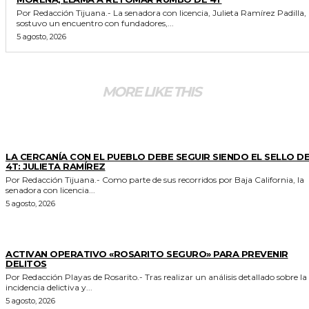
Por Redacción Tijuana.- La senadora con licencia, Julieta Ramírez Padilla,
sostuvo un encuentro con fundadores,...
5 agosto, 2026
MORE LIKE THIS
GENERALES
LA CERCANÍA CON EL PUEBLO DEBE SEGUIR SIENDO EL SELLO DE
4T: JULIETA RAMÍREZ
Por Redacción Tijuana.- Como parte de sus recorridos por Baja California, la
senadora con licencia...
5 agosto, 2026
GENERALES
ACTIVAN OPERATIVO «ROSARITO SEGURO» PARA PREVENIR
DELITOS
Por Redacción Playas de Rosarito.- Tras realizar un análisis detallado sobre la
incidencia delictiva y...
5 agosto, 2026