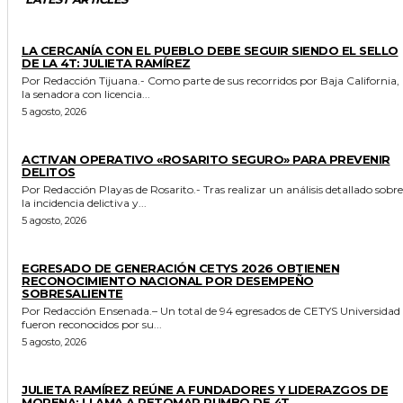
GENERALES
LA CERCANÍA CON EL PUEBLO DEBE SEGUIR SIENDO EL SELLO
DE LA 4T: JULIETA RAMÍREZ
Por Redacción Tijuana.- Como parte de sus recorridos por Baja California,
la senadora con licencia...
5 agosto, 2026
GENERALES
ACTIVAN OPERATIVO «ROSARITO SEGURO» PARA PREVENIR
DELITOS
Por Redacción Playas de Rosarito.- Tras realizar un análisis detallado sobre
la incidencia delictiva y...
5 agosto, 2026
GENERALES
EGRESADO DE GENERACIÓN CETYS 2026 OBTIENEN
RECONOCIMIENTO NACIONAL POR DESEMPEÑO
SOBRESALIENTE
Por Redacción Ensenada.– Un total de 94 egresados de CETYS Universidad
fueron reconocidos por su...
5 agosto, 2026
GENERALES
JULIETA RAMÍREZ REÚNE A FUNDADORES Y LIDERAZGOS DE
MORENA; LLAMA A RETOMAR RUMBO DE 4T