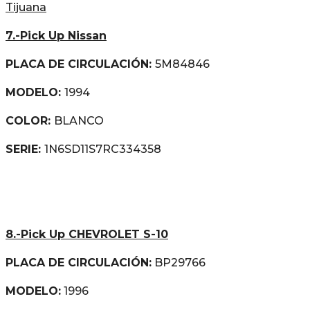
Tijuana
7.-Pick Up Nissan
PLACA DE CIRCULACIÓN:
5M84846
MODELO:
1994
COLOR:
BLANCO
SERIE:
1N6SD11S7RC334358
8.-Pick Up CHEVROLET S-10
PLACA DE CIRCULACIÓN:
BP29766
MODELO:
1996