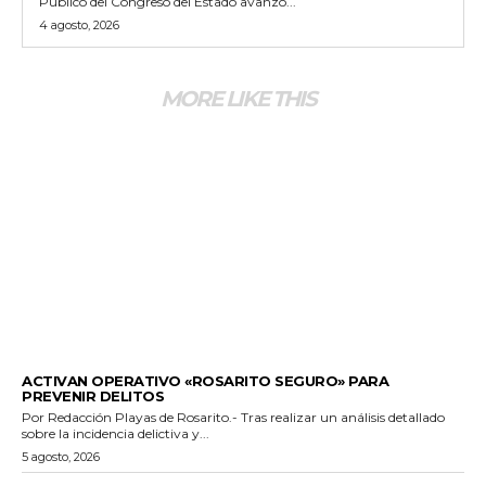
Público del Congreso del Estado avanzó...
4 agosto, 2026
MORE LIKE THIS
GENERALES
ACTIVAN OPERATIVO «ROSARITO SEGURO» PARA
PREVENIR DELITOS
Por Redacción Playas de Rosarito.- Tras realizar un análisis detallado
sobre la incidencia delictiva y...
5 agosto, 2026