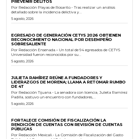
PREVENIR DELITOS
Por Redacción Playas de Rosarito.- Tras realizar un análisis
detallado sobre la incidencia delictiva y...
5 agosto, 2026
GENERALES
EGRESADO DE GENERACIÓN CETYS 2026 OBTIENEN
RECONOCIMIENTO NACIONAL POR DESEMPEÑO
SOBRESALIENTE
Por Redacción Ensenada.– Un total de 94 egresados de CETYS
Universidad fueron reconocidos por su...
5 agosto, 2026
GENERALES
JULIETA RAMÍREZ REÚNE A FUNDADORES Y
LIDERAZGOS DE MORENA; LLAMA A RETOMAR RUMBO
DE 4T
Por Redacción Tijuana.- La senadora con licencia, Julieta Ramírez
Padilla, sostuvo un encuentro con fundadores,...
5 agosto, 2026
ESTADO
FORTALECE COMISIÓN DE FISCALIZACIÓN LA
RENDICIÓN DE CUENTAS CON REVISIÓN DE CUENTAS
PÚBLICAS
Por Redacción Mexicali.- La Comisión de Fiscalización del Gasto