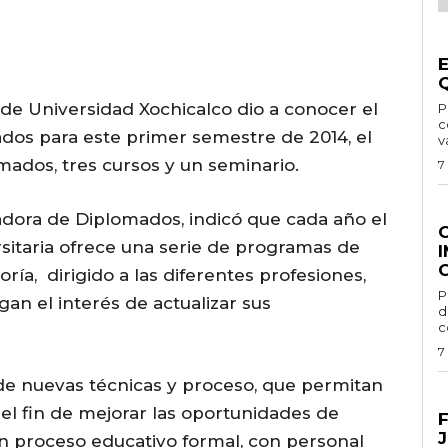
G
 de Universidad Xochicalco dio a conocer el
Por
c
dos para este primer semestre de 2014, el
v
mados, tres cursos y un seminario.
7
G
adora de Diplomados, indicó que cada año el
itaria ofrece una serie de programas de
ría, dirigido a las diferentes profesiones,
Por 
an el interés de actualizar sus
d
c
7
 de nuevas técnicas y proceso, que permitan
E
 el fin de mejorar las oportunidades de
n proceso educativo formal, con personal