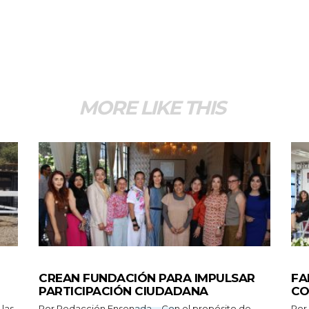
MORE LIKE THIS
GENERALES
ES
CREAN FUNDACIÓN PARA IMPULSAR
FA
PARTICIPACIÓN CIUDADANA
CO
Por Redacción Ensenada.- Con el propósito de
Por Redacción