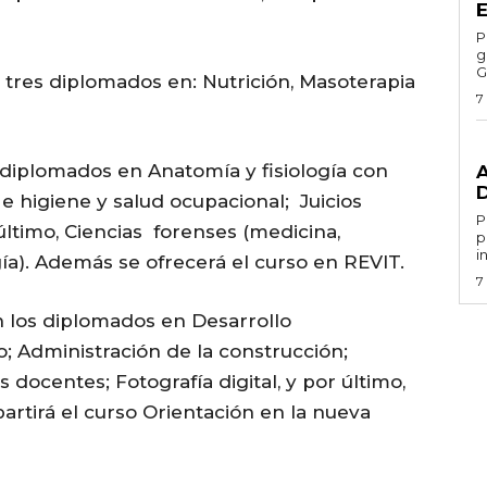
Por 
g
G
tres diplomados en: Nutrición, Masoterapia
7
G
diplomados en Anatomía y fisiología con
e higiene y salud ocupacional; Juicios
Por 
 último, Ciencias forenses (medicina,
p
i
ía). Además se ofrecerá el curso en REVIT.
7
 los diplomados en Desarrollo
o; Administración de la construcción;
 docentes; Fotografía digital, y por último,
artirá el curso Orientación en la nueva