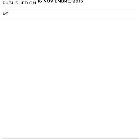
16 NOVIEMBRE, 2013
PUBLISHED ON
BY
RADANOTICIAS.INFO