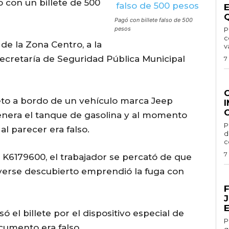
 con un billete de 500
Pagó con billete falso de 500
pesos
Por
c
de la Zona Centro, a la
v
Secretaría de Seguridad Pública Municipal
7
G
to a bordo de un vehículo marca Jeep
lenera el tanque de gasolina y al momento
Por 
al parecer era falso.
d
c
7
rie K6179600, el trabajador se percató de que
l verse descubierto emprendió la fuga con
E
 el billete por el dispositivo especial de
Por 
cumento era falso.
g