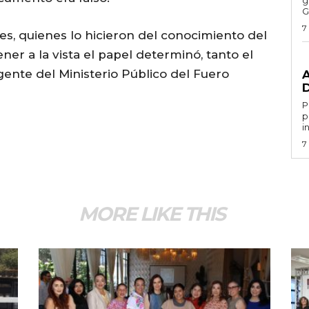
G
7
ales, quienes lo hicieron del conocimiento del
ener a la vista el papel determinó, tanto el
G
ente del Ministerio Público del Fuero
Por 
p
i
7
MORE LIKE THIS