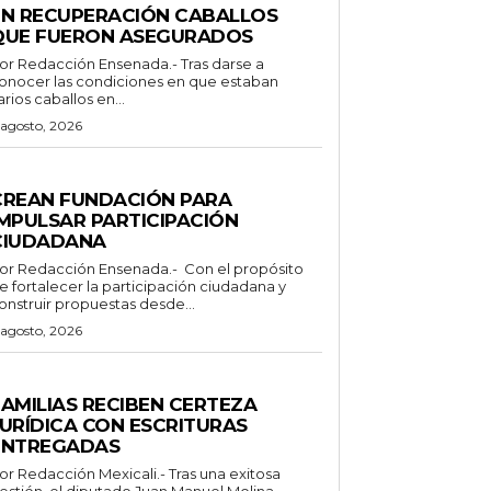
EN RECUPERACIÓN CABALLOS
QUE FUERON ASEGURADOS
 Redacción Ensenada.- Tras darse a
onocer las condiciones en que estaban
arios caballos en...
 agosto, 2026
ENERALES
CREAN FUNDACIÓN PARA
IMPULSAR PARTICIPACIÓN
CIUDADANA
Redacción Ensenada.- Con el propósito
e fortalecer la participación ciudadana y
onstruir propuestas desde...
 agosto, 2026
STADO
FAMILIAS RECIBEN CERTEZA
JURÍDICA CON ESCRITURAS
ENTREGADAS
Redacción Mexicali.- Tras una exitosa
estión, el diputado Juan Manuel Molina