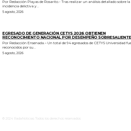
Por Redacción Playas de Rosarito.- Tras realizar un análisis detallado sobre la
incidencia delictiva y...
5 agosto, 2026
GENERALES
EGRESADO DE GENERACIÓN CETYS 2026 OBTIENEN
RECONOCIMIENTO NACIONAL POR DESEMPEÑO SOBRESALIENT
Por Redacción Ensenada.– Un total de 94 egresados de CETYS Universidad fu
reconocidos por su...
5 agosto, 2026
© 2024 RadaNoticias Todos los derechos reservados