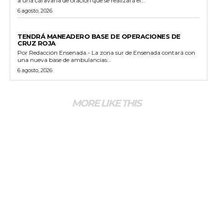
a una caravana de oración que se realizará el...
6 agosto, 2026
GENERALES
TENDRÁ MANEADERO BASE DE OPERACIONES DE
CRUZ ROJA
Por Redacción Ensenada.- La zona sur de Ensenada contará con
una nueva base de ambulancias...
6 agosto, 2026
MORE LIKE THIS