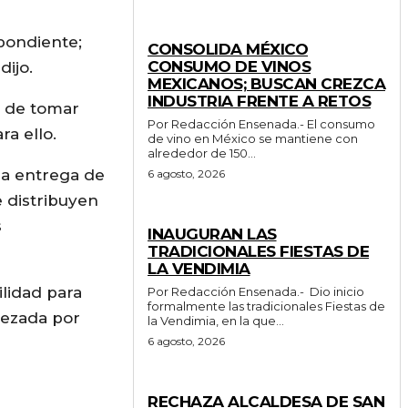
GENERALES
pondiente;
CONSOLIDA MÉXICO
CONSUMO DE VINOS
dijo.
MEXICANOS; BUSCAN CREZCA
INDUSTRIA FRENTE A RETOS
be de tomar
Por Redacción Ensenada.- El consumo
ra ello.
de vino en México se mantiene con
alrededor de 150...
la entrega de
6 agosto, 2026
 distribuyen
GENERALES
s
INAUGURAN LAS
TRADICIONALES FIESTAS DE
LA VENDIMIA
ilidad para
Por Redacción Ensenada.- Dio inicio
formalmente las tradicionales Fiestas de
bezada por
la Vendimia, en la que...
6 agosto, 2026
GENERALES
RECHAZA ALCALDESA DE SAN