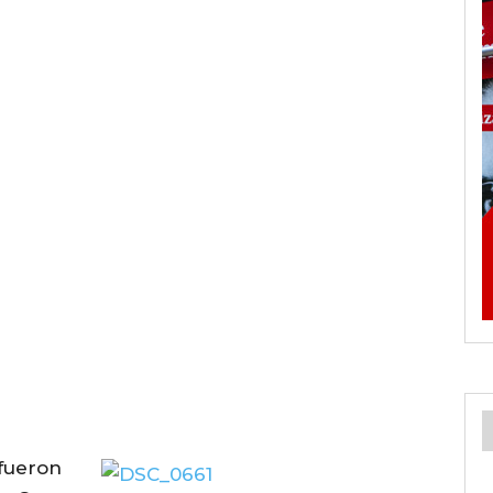
 fueron
G