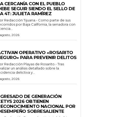
LA CERCANÍA CON EL PUEBLO
EBE SEGUIR SIENDO EL SELLO DE
A 4T: JULIETA RAMÍREZ
Redacción Tijuana.- Como parte de sus
ecorridos por Baja California, la senadora con
icencia...
 agosto, 2026
ENERALES
ACTIVAN OPERATIVO «ROSARITO
SEGURO» PARA PREVENIR DELITOS
 Redacción Playas de Rosarito.- Tras
ealizar un análisis detallado sobre la
ncidencia delictiva y...
 agosto, 2026
ENERALES
EGRESADO DE GENERACIÓN
CETYS 2026 OBTIENEN
RECONOCIMIENTO NACIONAL POR
DESEMPEÑO SOBRESALIENTE