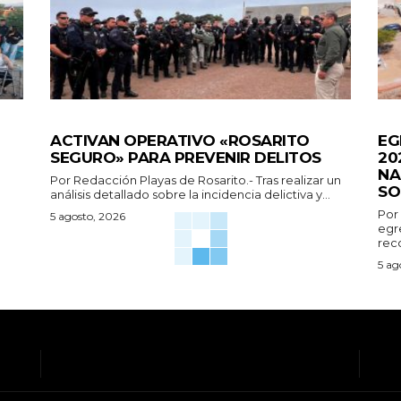
GENERALES
GEN
ACTIVAN OPERATIVO «ROSARITO
EG
SEGURO» PARA PREVENIR DELITOS
20
NA
Por Redacción Playas de Rosarito.- Tras realizar un
SO
análisis detallado sobre la incidencia delictiva y...
Por
5 agosto, 2026
egr
reco
5 ag