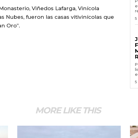
P
e
onasterio, Viñedos Lafarga, Vinícola
r
s Nubes, fueron las casas vitivinícolas que
5
an Oro”.
G
J
Por
l
e
5
MORE LIKE THIS