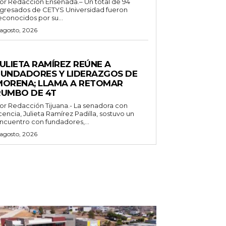
or Redacción Ensenada.– Un total de 94
gresados de CETYS Universidad fueron
econocidos por su...
 agosto, 2026
ENERALES
ULIETA RAMÍREZ REÚNE A
FUNDADORES Y LIDERAZGOS DE
MORENA; LLAMA A RETOMAR
RUMBO DE 4T
 Redacción Tijuana.- La senadora con
icencia, Julieta Ramírez Padilla, sostuvo un
ncuentro con fundadores,...
 agosto, 2026