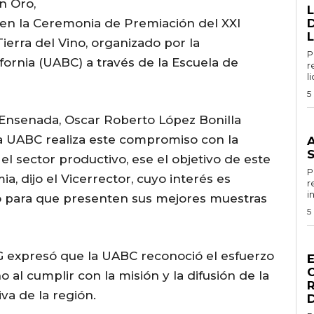
n Oro,
, en la Ceremonia de Premiación del XXI
D
L
erra del Vino, organizado por la
Por 
ornia (UABC) a través de la Escuela de
r
l
5
Ensenada, Oscar Roberto López Bonilla
G
la UABC realiza este compromiso con la
el sector productivo, ese el objetivo de este
Por
, dijo el Vicerrector, cuyo interés es
r
i
o para que presenten sus mejores muestras
5
G
EEG expresó que la UABC reconoció el esfuerzo
 al cumplir con la misión y la difusión de la
va de la región.