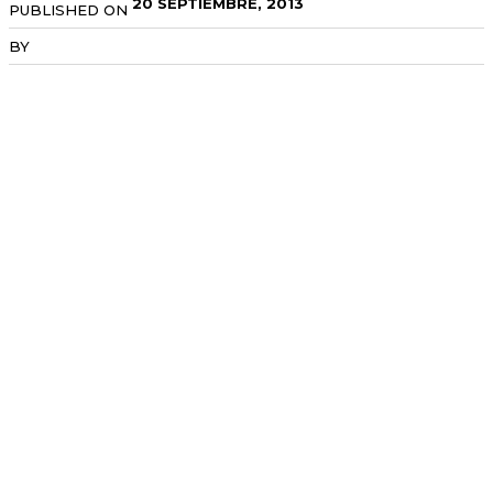
20 SEPTIEMBRE, 2013
PUBLISHED ON
BY
RADANOTICIAS.INFO