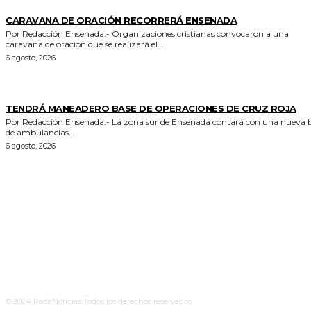
GENERALES
CARAVANA DE ORACIÓN RECORRERÁ ENSENADA
Por Redacción Ensenada.- Organizaciones cristianas convocaron a una
caravana de oración que se realizará el...
6 agosto, 2026
GENERALES
TENDRÁ MANEADERO BASE DE OPERACIONES DE CRUZ ROJA
Por Redacción Ensenada.- La zona sur de Ensenada contará con una nueva base
de ambulancias...
6 agosto, 2026
© 2024 RadaNoticias Todos los derechos reservados