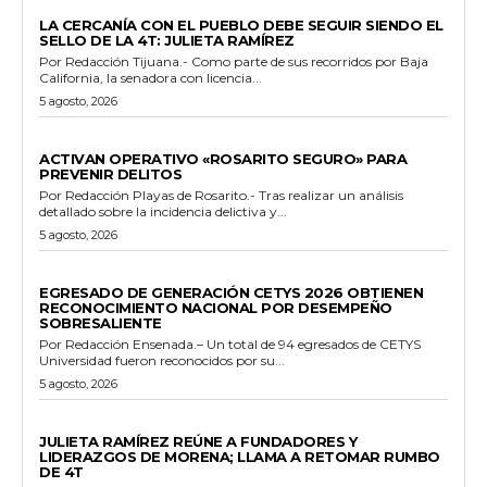
GENERALES
LA CERCANÍA CON EL PUEBLO DEBE SEGUIR SIENDO EL
SELLO DE LA 4T: JULIETA RAMÍREZ
Por Redacción Tijuana.- Como parte de sus recorridos por Baja
California, la senadora con licencia...
5 agosto, 2026
GENERALES
ACTIVAN OPERATIVO «ROSARITO SEGURO» PARA
PREVENIR DELITOS
Por Redacción Playas de Rosarito.- Tras realizar un análisis
detallado sobre la incidencia delictiva y...
5 agosto, 2026
GENERALES
EGRESADO DE GENERACIÓN CETYS 2026 OBTIENEN
RECONOCIMIENTO NACIONAL POR DESEMPEÑO
SOBRESALIENTE
Por Redacción Ensenada.– Un total de 94 egresados de CETYS
Universidad fueron reconocidos por su...
5 agosto, 2026
GENERALES
JULIETA RAMÍREZ REÚNE A FUNDADORES Y
LIDERAZGOS DE MORENA; LLAMA A RETOMAR RUMBO
DE 4T