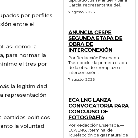
García, representante del...
7 agosto, 2026
upados por perfiles
xión entre el
GENERALES
ANUNCIA CESPE
SEGUNDA ETAPA DE
OBRA DE
al; así como la
INTERCONEXIÓN
ia, para normar la
Por Redacción Ensenada.-
Tras concluir la primera etapa
ínimo el tres por
de la obra de reemplazo e
interconexión...
7 agosto, 2026
ás la legitimidad
GENERALES
la representación
ECA LNG LANZA
CONVOCATORIA PARA
CONCURSO DE
s partidos políticos
FOTOGRAFÍA
Por Redacción Ensenada.—
tanto la voluntad
ECA LNG, , terminal de
licuefacción de gas natural de