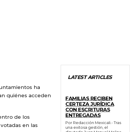
LATEST ARTICLES
Ayuntamientos ha
ESTADO
inan quiénes acceden
FAMILIAS RECIBEN
CERTEZA JURÍDICA
CON ESCRITURAS
ENTREGADAS
entro de los
Por Redacción Mexicali.- Tras
 votadas en las
una exitosa gestión, el
diputado Juan Manuel Molina