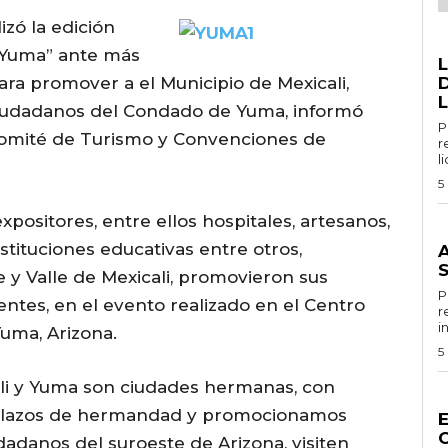
izó la edición
G
 Yuma” ante más
ra promover a el Municipio de Mexicali,
D
L
ciudadanos del Condado de Yuma, informó
Por 
 Comité de Turismo y Convenciones de
r
l
5
xpositores, entre ellos hospitales, artesanos,
G
nstituciones educativas entre otros,
e y Valle de Mexicali, promovieron sus
Por
tentes, en el evento realizado en el Centro
r
i
uma, Arizona.
5
li y Yuma son ciudades hermanas, con
G
s lazos de hermandad y promocionamos
dadanos del suroeste de Arizona, visiten