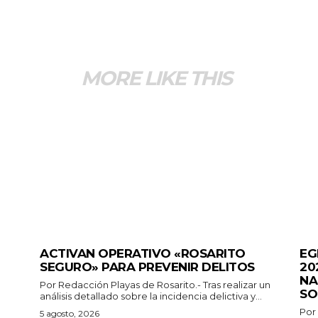
MORE LIKE THIS
GENERALES
GEN
ACTIVAN OPERATIVO «ROSARITO
EG
SEGURO» PARA PREVENIR DELITOS
20
NA
Por Redacción Playas de Rosarito.- Tras realizar un
SO
análisis detallado sobre la incidencia delictiva y...
Por
5 agosto, 2026