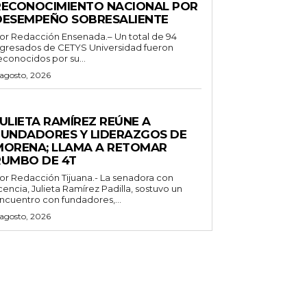
RECONOCIMIENTO NACIONAL POR
DESEMPEÑO SOBRESALIENTE
or Redacción Ensenada.– Un total de 94
gresados de CETYS Universidad fueron
econocidos por su...
 agosto, 2026
ENERALES
ULIETA RAMÍREZ REÚNE A
FUNDADORES Y LIDERAZGOS DE
MORENA; LLAMA A RETOMAR
RUMBO DE 4T
 Redacción Tijuana.- La senadora con
icencia, Julieta Ramírez Padilla, sostuvo un
ncuentro con fundadores,...
 agosto, 2026