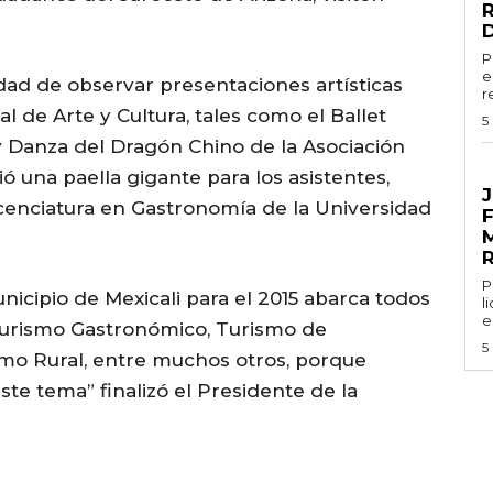
P
e
idad de observar presentaciones artísticas
r
l de Arte y Cultura, tales como el Ballet
5
 y Danza del Dragón Chino de la Asociación
G
ó una paella gigante para los asistentes,
J
cenciatura en Gastronomía de la Universidad
Por
nicipio de Mexicali para el 2015 abarca todos
l
e
Turismo Gastronómico, Turismo de
5
smo Rural, entre muchos otros, porque
te tema” finalizó el Presidente de la