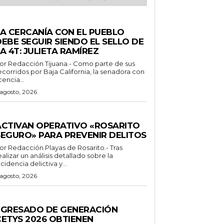
ENERALES
LA CERCANÍA CON EL PUEBLO
EBE SEGUIR SIENDO EL SELLO DE
A 4T: JULIETA RAMÍREZ
Redacción Tijuana.- Como parte de sus
ecorridos por Baja California, la senadora con
icencia...
 agosto, 2026
ENERALES
ACTIVAN OPERATIVO «ROSARITO
SEGURO» PARA PREVENIR DELITOS
 Redacción Playas de Rosarito.- Tras
ealizar un análisis detallado sobre la
ncidencia delictiva y...
 agosto, 2026
ENERALES
EGRESADO DE GENERACIÓN
CETYS 2026 OBTIENEN